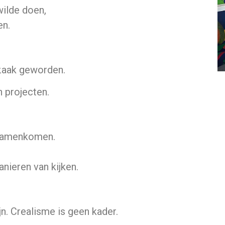
wilde doen,
en.
dzaak geworden.
n projecten.
 samenkomen.
ieren van kijken.
jn. Crealisme is geen kader.