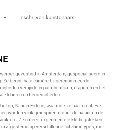
inschrijven kunstenaars
NE
werper gevestigd in Amsterdam, gespecialiseerd in
. Ze begon haar carrière bij gerenommeerde
digheden verfijnde in patroonmaken, draperen en het
iale klanten en beroemdheden.
label op, Nandin Erdene, waarmee ze haar creatieve
pen worden vaak geïnspireerd door de natuur en de
arakters. Ze creëert experimentele kledingstukken
 zijn afgestemd op verschillende lichaamstypes, met