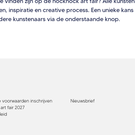
te vinden zijn op de nocknock art fair? Alle kunste
rken, inspiratie en creative process. Een unieke ka
ndere kunstenaars via de onderstaande knop.
voorwaarden inschrijven
Nieuwsbrief
rt fair 2027
leid