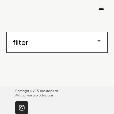
nocknock art fair 2026
inschrijven kunstenaars
filter
Copyright © 2022 nocknock art.
Alle rechten voorbehouden.