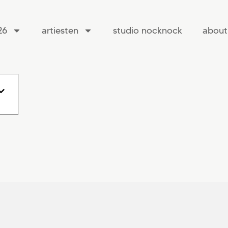
26
artiesten
studio nocknock
about