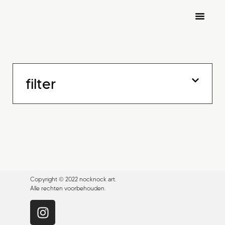
nocknock art fair 2026
inschrijven kunstenaars
filter
Copyright © 2022 nocknock art.
Alle rechten voorbehouden.