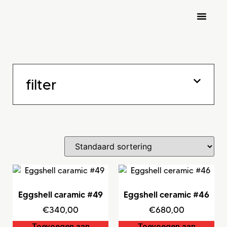
nocknock art fair 2026
inschrijven kunstenaars
filter
Eggshell caramic #49
Eggshell ceramic #46
€
340,00
€
680,00
Toevoegen aan
Toevoegen aan