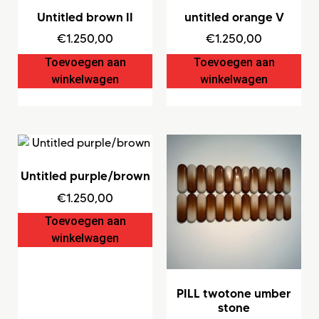
Untitled brown II
untitled orange V
€
1.250,00
€
1.250,00
Toevoegen aan
Toevoegen aan
winkelwagen
winkelwagen
Untitled purple/brown
€
1.250,00
Toevoegen aan
winkelwagen
PILL twotone umber
stone