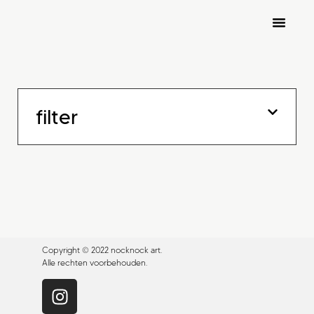
nocknock art fair 2026
inschrijven kunstenaars
filter
Copyright © 2022 nocknock art.
Alle rechten voorbehouden.