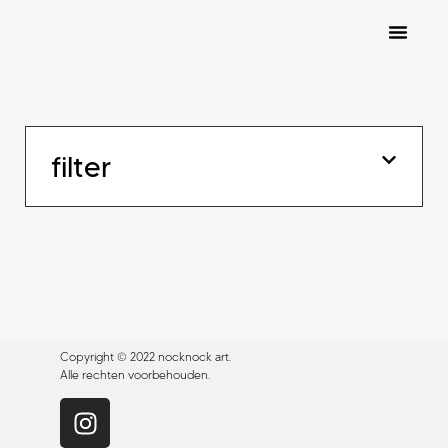
nocknock art fair 2026
inschrijven kunstenaars
filter
Copyright © 2022 nocknock art.
Alle rechten voorbehouden.