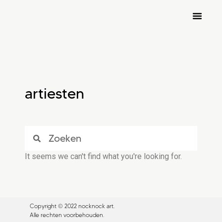
nocknock art fair 2026
inschrijven kunstenaars
artiesten
It seems we can't find what you're looking for.
Copyright © 2022 nocknock art.
Alle rechten voorbehouden.