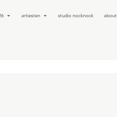
26
artiesten
studio nocknock
about