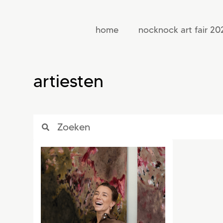
home
nocknock art fair 20
artiesten