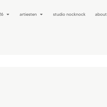
26
artiesten
studio nocknock
about