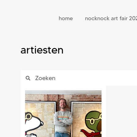
home
nocknock art fair 20
artiesten