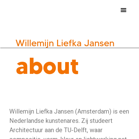
nocknock art fair 2026
inschrijven kunstenaars
Willemijn Liefka Jansen
about
Willemijn Liefka Jansen (Amsterdam) is een
Nederlandse kunstenares. Zij studeert
Architectuur aan de TU-Delft, waar