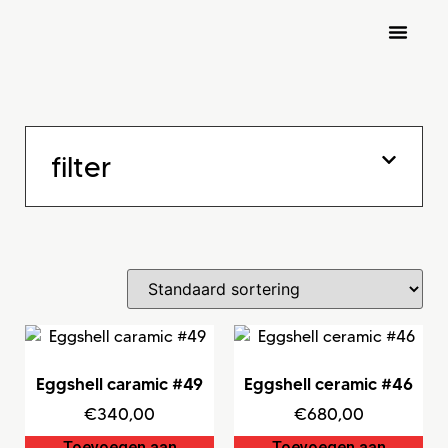
nocknock art fair 2026
inschrijven kunstenaars
filter
Eggshell caramic #49
Eggshell ceramic #46
€
340,00
€
680,00
Toevoegen aan
Toevoegen aan