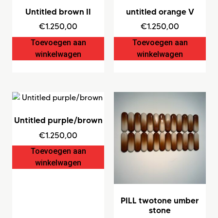
Untitled brown II
untitled orange V
€
1.250,00
€
1.250,00
Toevoegen aan
Toevoegen aan
winkelwagen
winkelwagen
Untitled purple/brown
€
1.250,00
Toevoegen aan
winkelwagen
PILL twotone umber
stone